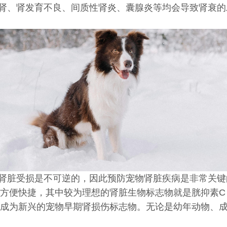
肾、肾发育不良、间质性肾炎、囊腺炎等均会导致肾衰的
肾脏受损是不可逆的，因此预防宠物肾脏疾病是非常关键
方便快捷，其中较为理想的肾脏生物标志物就是胱抑素C（
成为新兴的宠物早期肾损伤标志物。无论是幼年动物、成